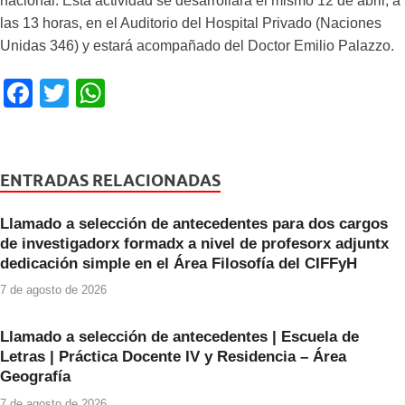
nacional. Esta actividad se desarrollará el mismo 12 de abril, a
las 13 horas, en el Auditorio del Hospital Privado (Naciones
Unidas 346) y estará acompañado del Doctor Emilio Palazzo.
F
T
W
a
wi
h
c
tt
at
e
er
s
ENTRADAS RELACIONADAS
b
A
Llamado a selección de antecedentes para dos cargos
o
p
de investigadorx formadx a nivel de profesorx adjuntx
o
p
dedicación simple en el Área Filosofía del CIFFyH
k
7 de agosto de 2026
Llamado a selección de antecedentes | Escuela de
Letras | Práctica Docente IV y Residencia – Área
Geografía
7 de agosto de 2026