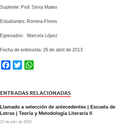
Suplente: Prof. Silvia Mateo
Estudiantes: Romina Flores
Egresados: Marcela López
Fecha de entrevista: 26 de abril de 2013
F
T
W
a
wi
h
c
tt
at
e
er
s
ENTRADAS RELACIONADAS
b
A
Llamado a selección de antecedentes | Escuela de
o
p
Letras | Teoría y Metodología Literaria II
o
p
23 de julio de 2026
k