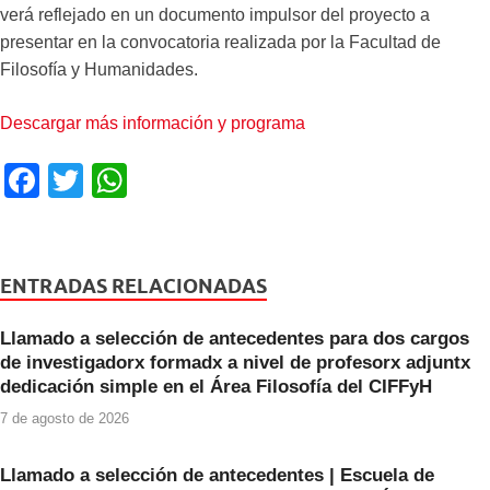
verá reflejado en un documento impulsor del proyecto a
presentar en la convocatoria realizada por la Facultad de
Filosofía y Humanidades.
Descargar más información y programa
F
T
W
a
wi
h
c
tt
at
e
er
s
ENTRADAS RELACIONADAS
b
A
Llamado a selección de antecedentes para dos cargos
o
p
de investigadorx formadx a nivel de profesorx adjuntx
o
p
dedicación simple en el Área Filosofía del CIFFyH
k
7 de agosto de 2026
Llamado a selección de antecedentes | Escuela de