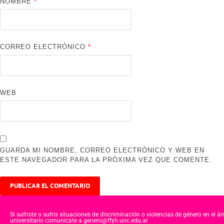
NOMBRE
*
CORREO ELECTRÓNICO
*
WEB
GUARDA MI NOMBRE, CORREO ELECTRÓNICO Y WEB EN
ESTE NAVEGADOR PARA LA PRÓXIMA VEZ QUE COMENTE.
Si sufriste o sufris situaciones de discriminación o violencias de género en el á
universitario comunicate a genero@ffyh.unc.edu.ar