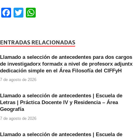
F
T
W
a
wi
h
c
tt
at
e
er
s
ENTRADAS RELACIONADAS
b
A
Llamado a selección de antecedentes para dos cargos
o
p
de investigadorx formadx a nivel de profesorx adjuntx
o
p
dedicación simple en el Área Filosofía del CIFFyH
k
7 de agosto de 2026
Llamado a selección de antecedentes | Escuela de
Letras | Práctica Docente IV y Residencia – Área
Geografía
7 de agosto de 2026
Llamado a selección de antecedentes | Escuela de