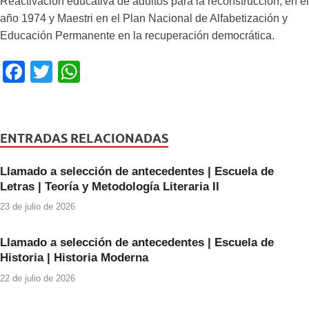
Reactivación educativa de adultos para la reconstrucción, en el
año 1974 y Maestri en el Plan Nacional de Alfabetización y
Educación Permanente en la recuperación democrática.
F
T
W
a
wi
h
c
tt
at
e
er
s
ENTRADAS RELACIONADAS
b
A
Llamado a selección de antecedentes | Escuela de
o
p
Letras | Teoría y Metodología Literaria II
o
p
23 de julio de 2026
k
Llamado a selección de antecedentes | Escuela de
Historia | Historia Moderna
22 de julio de 2026