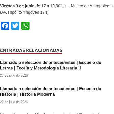
Viernes 3 de junio
de 17 a 19,30 hs. – Museo de Antropología
(Av. Hipólito Yrigoyen 174)
F
T
W
a
wi
h
c
tt
at
e
er
s
ENTRADAS RELACIONADAS
b
A
Llamado a selección de antecedentes | Escuela de
o
p
Letras | Teoría y Metodología Literaria II
o
p
23 de julio de 2026
k
Llamado a selección de antecedentes | Escuela de
Historia | Historia Moderna
22 de julio de 2026