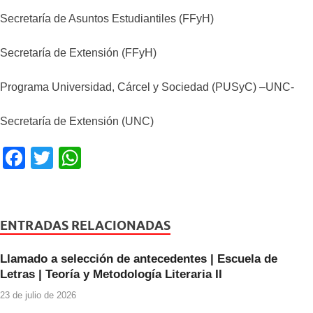
Secretaría de Asuntos Estudiantiles (FFyH)
Secretaría de Extensión (FFyH)
Programa Universidad, Cárcel y Sociedad (PUSyC) –UNC-
Secretaría de Extensión (UNC)
F
T
W
a
wi
h
c
tt
at
e
er
s
ENTRADAS RELACIONADAS
b
A
Llamado a selección de antecedentes | Escuela de
o
p
Letras | Teoría y Metodología Literaria II
o
p
23 de julio de 2026