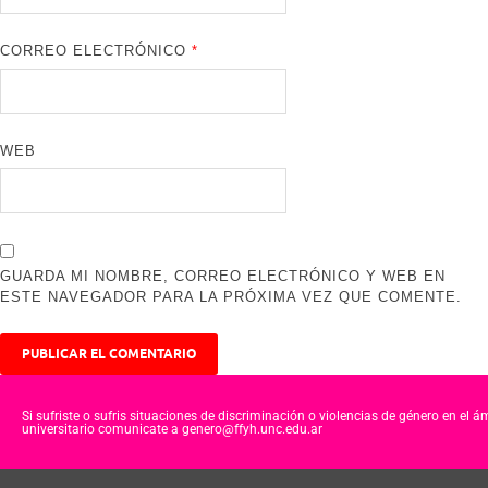
CORREO ELECTRÓNICO
*
WEB
GUARDA MI NOMBRE, CORREO ELECTRÓNICO Y WEB EN
ESTE NAVEGADOR PARA LA PRÓXIMA VEZ QUE COMENTE.
Si sufriste o sufris situaciones de discriminación o violencias de género en el á
universitario comunicate a genero@ffyh.unc.edu.ar