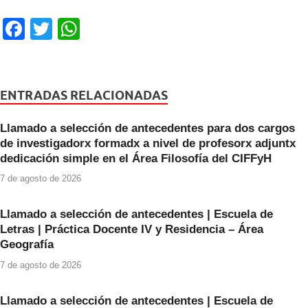
F
T
W
a
wi
h
c
tt
at
e
er
s
ENTRADAS RELACIONADAS
b
A
Llamado a selección de antecedentes para dos cargos
o
p
de investigadorx formadx a nivel de profesorx adjuntx
o
p
dedicación simple en el Área Filosofía del CIFFyH
k
7 de agosto de 2026
Llamado a selección de antecedentes | Escuela de
Letras | Práctica Docente IV y Residencia – Área
Geografía
7 de agosto de 2026
Llamado a selección de antecedentes | Escuela de