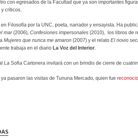
o con egresados de la Facultad que ya son importantes figuras
y críticos.
 en Filosofía por la UNC, poeta, narrador y ensayista. Ha publi
el mar
(2006),
Confesiones impersonales
(2010), los libros de 
la
Mujeres que nunca me amaron
(2007) y el relato
El novio sec
ente trabaja en el diario
La Voz
del Interior
.
orial La Sofia Cartonera invitará con un brindis de cierre de cuatr
o ya pasaron las visitas de Tununa Mercado, quien fue
reconocid
DAS