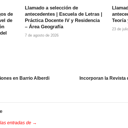
Llamado a selección de
Llamad
gos de
antecedentes | Escuela de Letras |
anteced
vel de
Práctica Docente IV y Residencia
Teoría 
ón
– Área Geografía
23 de jul
 del
7 de agosto de 2026
iones en Barrio Alberdi
Incorporan la Revista
e
 las entradas de →