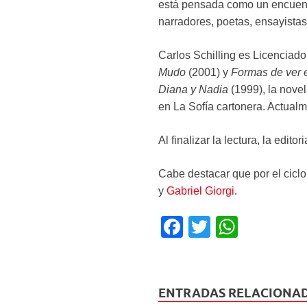
está pensada como un encuentr
narradores, poetas, ensayistas 
Carlos Schilling es Licenciado
Mudo
(2001) y
Formas de ver 
Diana y Nadia
(1999), la nove
en La Sofía cartonera. Actualm
Al finalizar la lectura, la edit
Cabe destacar que por el cicl
y
Gabriel Giorgi
.
F
T
W
a
wi
h
c
tt
at
e
er
s
ENTRADAS RELACIONA