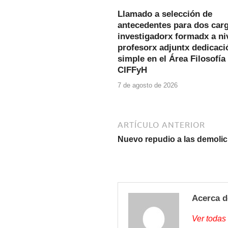
b
A
Llamado a selección de
o
p
antecedentes para dos car
o
p
investigadorx formadx a ni
profesorx adjuntx dedicaci
k
simple en el Área Filosofía
CIFFyH
7 de agosto de 2026
ARTÍCULO ANTERIOR
Nuevo repudio a las demolic
Acerca d
Ver todas