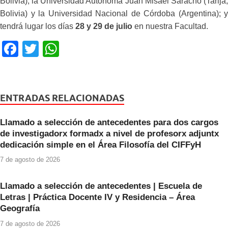
Bolivia), la Universidad Autónoma Juan Misael Saracho (Tarija,
Bolivia) y la Universidad Nacional de Córdoba (Argentina); y
tendrá lugar los días
28 y 29 de julio
en nuestra Facultad.
F
T
W
a
wi
h
c
tt
at
e
er
s
ENTRADAS RELACIONADAS
b
A
Llamado a selección de antecedentes para dos cargos
o
p
de investigadorx formadx a nivel de profesorx adjuntx
o
p
dedicación simple en el Área Filosofía del CIFFyH
k
7 de agosto de 2026
Llamado a selección de antecedentes | Escuela de
Letras | Práctica Docente IV y Residencia – Área
Geografía
7 de agosto de 2026