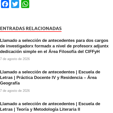
F
T
W
a
wi
h
c
tt
at
e
er
s
ENTRADAS RELACIONADAS
b
A
Llamado a selección de antecedentes para dos cargos
o
p
de investigadorx formadx a nivel de profesorx adjuntx
o
p
dedicación simple en el Área Filosofía del CIFFyH
k
7 de agosto de 2026
Llamado a selección de antecedentes | Escuela de
Letras | Práctica Docente IV y Residencia – Área
Geografía
7 de agosto de 2026
Llamado a selección de antecedentes | Escuela de
Letras | Teoría y Metodología Literaria II