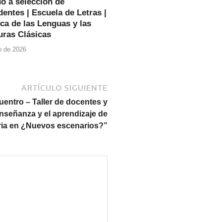
o a selección de
entes | Escuela de Letras |
ca de las Lenguas y las
uras Clásicas
io de 2026
ARTÍCULO SIGUIENTE
cuentro – Taller de docentes y
nseñanza y el aprendizaje de
oria en ¿Nuevos escenarios?”