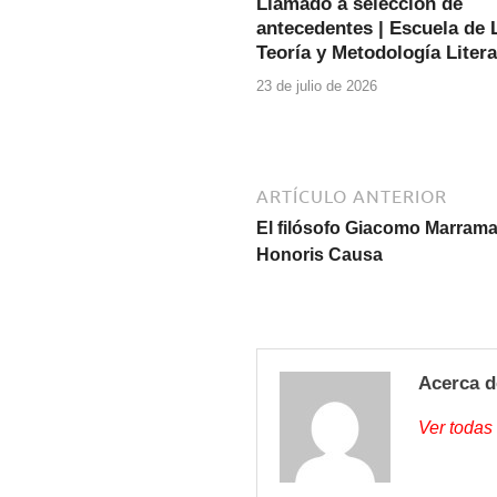
Llamado a selección de
o
p
antecedentes | Escuela de L
o
p
Teoría y Metodología Literar
k
23 de julio de 2026
ARTÍCULO ANTERIOR
El filósofo Giacomo Marrama
Honoris Causa
Acerca d
Ver todas