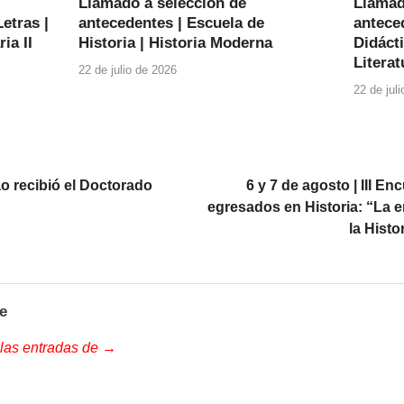
Llamado a selección de
Llamad
etras |
antecedentes | Escuela de
anteced
ia II
Historia | Historia Moderna
Didácti
Literat
22 de julio de 2026
22 de jul
o recibió el Doctorado
6 y 7 de agosto | III En
egresados en Historia: “La e
la Hist
e
 las entradas de →