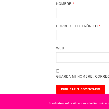
NOMBRE
*
CORREO ELECTRÓNICO
*
WEB
GUARDA MI NOMBRE, CORREO
Si sufriste o sufris situaciones de discrimina