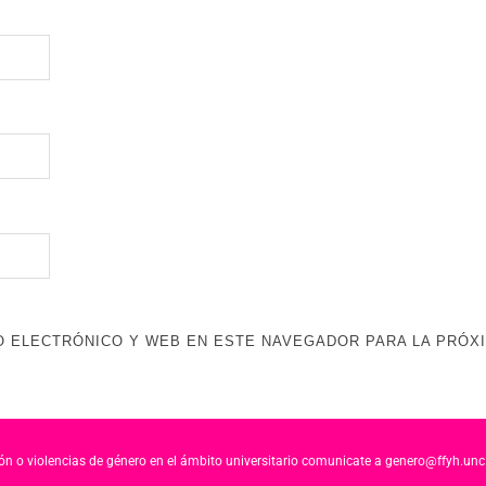
 ELECTRÓNICO Y WEB EN ESTE NAVEGADOR PARA LA PRÓX
ción o violencias de género en el ámbito universitario comunicate a genero@ffyh.unc