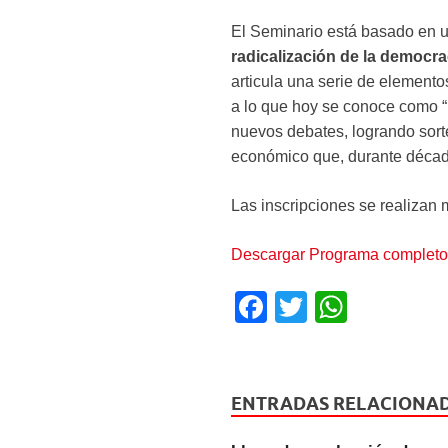
El Seminario está basado en u
radicalización de la democra
articula una serie de element
a lo que hoy se conoce como “p
nuevos debates, logrando sorte
económico que, durante décad
Las inscripciones se realizan
Descargar Programa completo
F
T
W
a
wi
h
c
tt
at
e
er
s
ENTRADAS RELACIONA
b
A