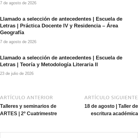
k
7 de agosto de 2026
Llamado a selección de antecedentes | Escuela de
Letras | Práctica Docente IV y Residencia – Área
Geografía
7 de agosto de 2026
Llamado a selección de antecedentes | Escuela de
Letras | Teoría y Metodología Literaria II
23 de julio de 2026
ARTÍCULO ANTERIOR
ARTÍCULO SIGUIENTE
Talleres y seminarios de
18 de agosto | Taller de
ARTES | 2º Cuatrimestre
escritura académica