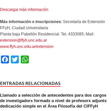
Descargar más información
Más información e inscripciones
: Secretaría de Extensión
FFyH, Ciudad Universitaria
Planta baja Pabellón Residencial. Tel. 4333085. Mail:
extension@ffyh.unc.edu.ar
www.ffyh.unc.edu.ar/extension
F
T
W
a
wi
h
c
tt
at
e
er
s
ENTRADAS RELACIONADAS
b
A
Llamado a selección de antecedentes para dos cargos
o
p
de investigadorx formadx a nivel de profesorx adjuntx
o
p
dedicación simple en el Área Filosofía del CIFFyH