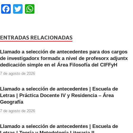
F
T
W
a
wi
h
c
tt
at
e
er
s
ENTRADAS RELACIONADAS
b
A
Llamado a selección de antecedentes para dos cargos
o
p
de investigadorx formadx a nivel de profesorx adjuntx
o
p
dedicación simple en el Área Filosofía del CIFFyH
k
7 de agosto de 2026
Llamado a selección de antecedentes | Escuela de
Letras | Práctica Docente IV y Residencia – Área
Geografía
7 de agosto de 2026
Llamado a selección de antecedentes | Escuela de
Letras | Teoría y Metodología Literaria II