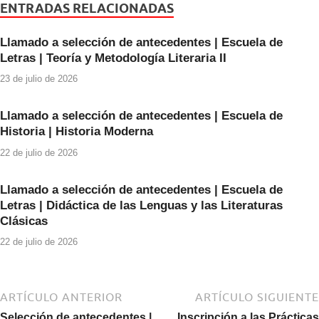
e
er
s
ENTRADAS RELACIONADAS
b
A
Llamado a selección de antecedentes | Escuela de
o
p
Letras | Teoría y Metodología Literaria II
o
p
23 de julio de 2026
k
Llamado a selección de antecedentes | Escuela de
Historia | Historia Moderna
22 de julio de 2026
Llamado a selección de antecedentes | Escuela de
Letras | Didáctica de las Lenguas y las Literaturas
Clásicas
22 de julio de 2026
ARTÍCULO ANTERIOR
ARTÍCULO SIGUIENTE
Selección de antecedentes |
Inscripción a las Prácticas