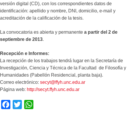
versión digital (CD), con los correspondientes datos de
identificación: apellido y nombre, DNI, domicilio, e-mail y
acreditación de la calificación de la tesis.
La convocatoria es abierta y permanente
a partir del 2 de
septiembre de 2013
.
Recepción e Informes:
La recepción de los trabajos tendrá lugar en la Secretaría de
Investigación, Ciencia y Técnica de la Facultad de Filosofía y
Humanidades (Pabellón Residencial, planta baja).
Correo electrónico:
secyt@ffyh.unc.edu.ar
Página web:
http://secyt.ffyh.unc.edu.ar
F
T
W
a
wi
h
c
tt
at