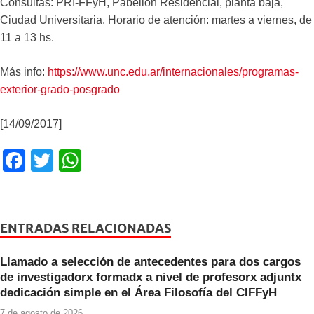
Consultas: PRI-FFyH, Pabellón Residencial, planta baja,
Ciudad Universitaria. Horario de atención: martes a viernes, de
11 a 13 hs.
Más info:
https://www.unc.edu.ar/internacionales/programas-
exterior-grado-posgrado
[14/09/2017]
F
T
W
a
wi
h
c
tt
at
e
er
s
ENTRADAS RELACIONADAS
b
A
Llamado a selección de antecedentes para dos cargos
o
p
de investigadorx formadx a nivel de profesorx adjuntx
o
p
dedicación simple en el Área Filosofía del CIFFyH
7 de agosto de 2026