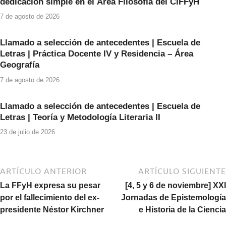
o
p
dedicación simple en el Área Filosofía del CIFFyH
k
7 de agosto de 2026
Llamado a selección de antecedentes | Escuela de
Letras | Práctica Docente IV y Residencia – Área
Geografía
7 de agosto de 2026
Llamado a selección de antecedentes | Escuela de
Letras | Teoría y Metodología Literaria II
23 de julio de 2026
ARTÍCULO ANTERIOR
ARTÍCULO SIGUIENTE
La FFyH expresa su pesar
[4, 5 y 6 de noviembre] XXI
por el fallecimiento del ex-
Jornadas de Epistemología
presidente Néstor Kirchner
e Historia de la Ciencia