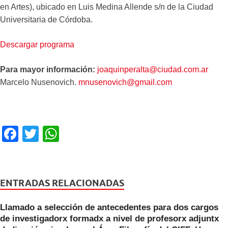
en Artes), ubicado en Luis Medina Allende s/n de la Ciudad
Universitaria de Córdoba.
Descargar programa
Para mayor información:
joaquinperalta@ciudad.com.ar
Marcelo Nusenovich.
mnusenovich@gmail.com
F
T
W
a
wi
h
c
tt
at
e
er
s
ENTRADAS RELACIONADAS
b
A
Llamado a selección de antecedentes para dos cargos
o
p
de investigadorx formadx a nivel de profesorx adjuntx