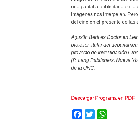
una pantalla publicitaria en l
imágenes nos interpelan. Pero
del cine en el presente de las
Agustín Berti es Doctor en Le
profesor titular del departame
proyecto de investigación Cine 
(P. Lang Publishers, Nueva Yor
de la UNC.
Descargar Programa en PDF
F
T
W
a
wi
h
c
tt
at