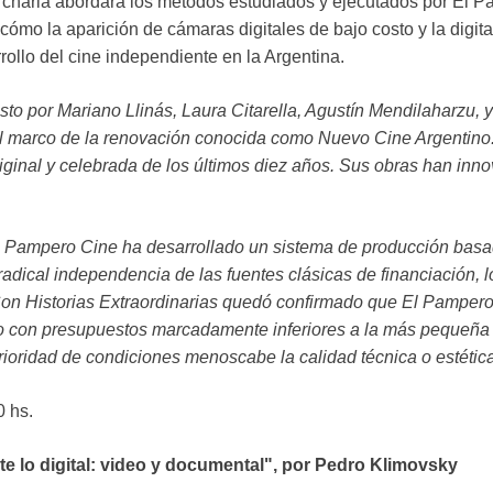
a charla abordará los métodos estudiados y ejecutados por El P
n cómo la aparición de cámaras digitales de bajo costo y la digit
rollo del cine independiente en la Argentina.
o por Mariano Llinás, Laura Citarella, Agustín Mendilaharzu, y
el marco de la renovación conocida como Nuevo Cine Argentino
riginal y celebrada de los últimos diez años. Sus obras han in
 Pampero Cine ha desarrollado un sistema de producción basad
 radical independencia de las fuentes clásicas de financiación, 
. Con Historias Extraordinarias quedó confirmado que El Pampe
do con presupuestos marcadamente inferiores a la más pequeña
erioridad de condiciones menoscabe la calidad técnica o estética
0 hs.
ante lo digital: video y documental", por Pedro Klimovsky