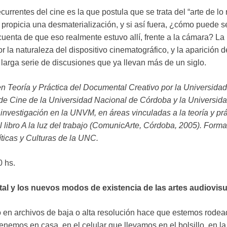
urrentes del cine es la que postula que se trata del “arte de lo
e propicia una desmaterialización, y si así fuera, ¿cómo puede 
nta de que eso realmente estuvo allí, frente a la cámara? La 
 la naturaleza del dispositivo cinematográfico, y la aparición de
 larga serie de discusiones que ya llevan más de un siglo.
n Teoría y Práctica del Documental Creativo por la Universid
as de Cine de la Universidad Nacional de Córdoba y la Universida
investigación en la UNVM, en áreas vinculadas a la teoría y pr
libro A la luz del trabajo (ComunicArte, Córdoba, 2005). Forma
íticas y Culturas de la UNC.
0 hs.
ital y los nuevos modos de existencia de las artes audiovisu
deo en archivos de baja o alta resolución hace que estemos ro
nemos en casa, en el celular que llevamos en el bolsillo, en la