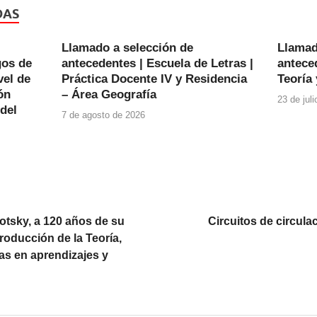
DAS
Llamado a selección de
Llamad
gos de
antecedentes | Escuela de Letras |
anteced
vel de
Práctica Docente IV y Residencia
Teoría 
ón
– Área Geografía
23 de jul
 del
7 de agosto de 2026
tsky, a 120 años de su
Circuitos de circulac
roducción de la Teoría,
as en aprendizajes y