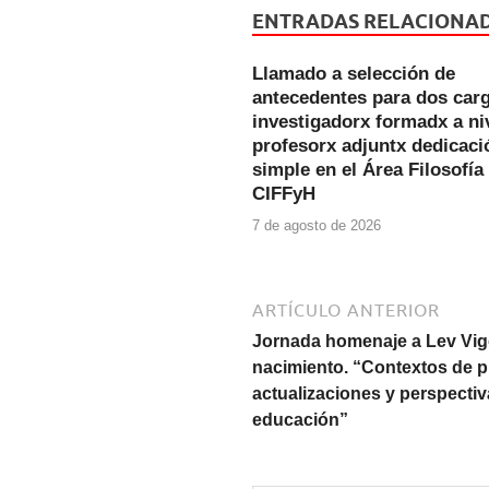
e
er
s
ENTRADAS RELACIONA
b
A
Llamado a selección de
o
p
antecedentes para dos car
o
p
investigadorx formadx a ni
profesorx adjuntx dedicaci
k
simple en el Área Filosofía
CIFFyH
7 de agosto de 2026
ARTÍCULO ANTERIOR
Jornada homenaje a Lev Vigo
nacimiento. “Contextos de p
actualizaciones y perspectiv
educación”