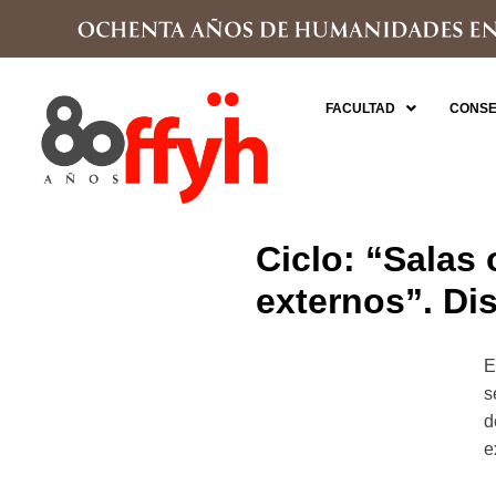
FACULTAD
CONSE
Ciclo: “Salas 
externos”. Dis
E
s
d
e