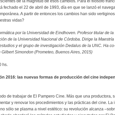
ientes de la magnitud de esos cambios. Para el filósofo francé
 fechado el 22 de abril de 1993, día en que se lanzó el navega
temporánea. A partir de entonces los cambios han sido vertiginos
estras vidas?
ormática por la Universidad de Eindhoven. Profesor titular de l
ión de la Universidad Nacional de Córdoba. Dirige la Maestría 
estudios y el grupo de investigación Dedalus de la UNC. Ha co-e
n Gilbert Simondon (Prometeo, Buenos Aires, 2015)
0 hs.
sión 2016: las nuevas formas de producción del cine indepen
modo de trabajar de El Pampero Cine. Más que una productora, s
ntar y renovar los procedimientos y las prácticas del cine. La 
no sólo se plasma a nivel estético: su revolución alcanza –sob