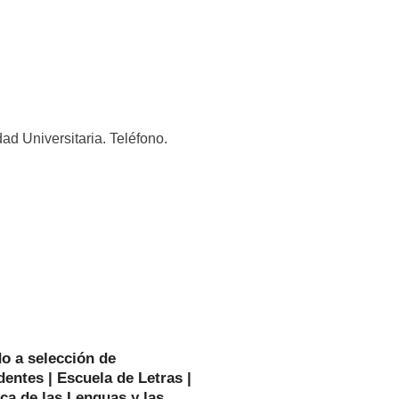
ad Universitaria. Teléfono.
o a selección de
entes | Escuela de Letras |
ca de las Lenguas y las