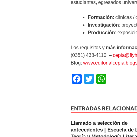
estudiantes, egresados univers
Formación
: clínicas 
Investigación
: proyec
Producción
: exposici
Los requisitos y
más informac
(0351) 433-4110. –
cepia@ffyh
Blog:
www.editorialcepia.blog
F
T
W
a
wi
h
c
tt
at
e
er
s
ENTRADAS RELACIONA
b
A
Llamado a selección de
o
p
antecedentes | Escuela de L
Teoría y Metodología Literar