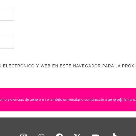
 ELECTRÓNICO Y WEB EN ESTE NAVEGADOR PARA LA PRÓX
ción o violencias de género en el ámbito universitario comunicate a genero@ffyh.unc