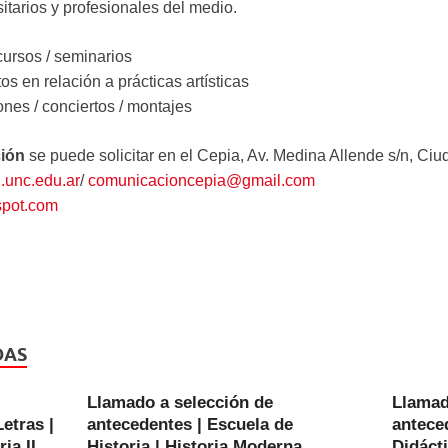
itarios y profesionales del medio.
/ cursos / seminarios
tos en relación a prácticas artísticas
ones / conciertos / montajes
ión
se puede solicitar en el Cepia, Av. Medina Allende s/n, Ciud
.unc.edu.ar
/
comunicacioncepia@gmail.com
spot.com
DAS
Llamado a selección de
Llamad
etras |
antecedentes | Escuela de
anteced
ia II
Historia | Historia Moderna
Didácti