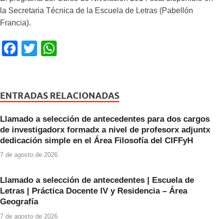
la Secretaria Técnica de la Escuela de Letras (Pabellón
Francia).
F
T
W
a
wi
h
c
tt
at
e
er
s
ENTRADAS RELACIONADAS
b
A
Llamado a selección de antecedentes para dos cargos
o
p
de investigadorx formadx a nivel de profesorx adjuntx
o
p
dedicación simple en el Área Filosofía del CIFFyH
k
7 de agosto de 2026
Llamado a selección de antecedentes | Escuela de
Letras | Práctica Docente IV y Residencia – Área
Geografía
7 de agosto de 2026