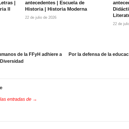
etras |
antecedentes | Escuela de
anteced
ia II
Historia | Historia Moderna
Didácti
Literat
22 de julio de 2026
22 de jul
manos de la FFyH adhiere a
Por la defensa de la educaci
a Diversidad
e
 las entradas de →