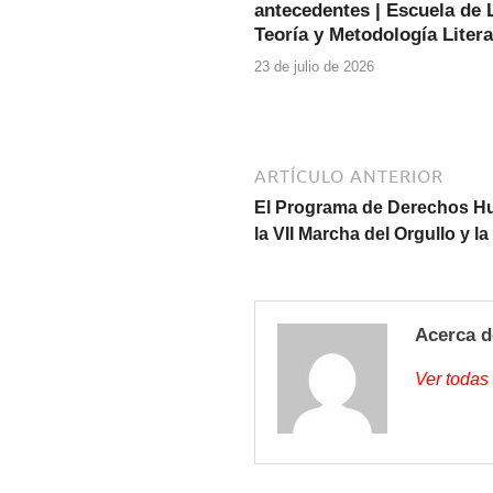
o
p
antecedentes | Escuela de L
o
p
Teoría y Metodología Literar
k
23 de julio de 2026
ARTÍCULO ANTERIOR
El Programa de Derechos Hu
la VII Marcha del Orgullo y l
Acerca d
Ver todas