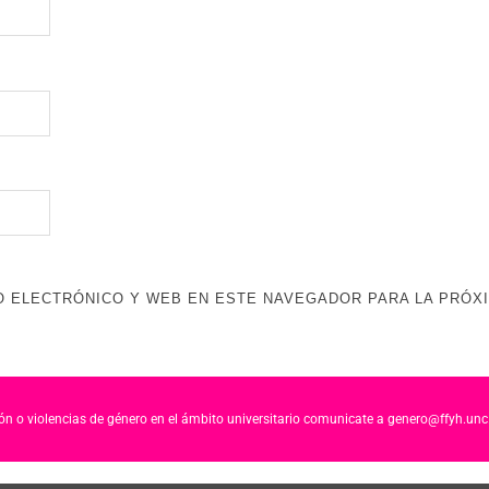
 ELECTRÓNICO Y WEB EN ESTE NAVEGADOR PARA LA PRÓX
ción o violencias de género en el ámbito universitario comunicate a genero@ffyh.unc