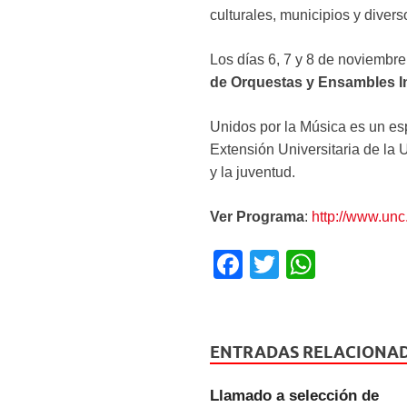
culturales, municipios y diver
Los días 6, 7 y 8 de noviembre
de Orquestas y Ensambles I
Unidos por la Música es un espa
Extensión Universitaria de la 
y la juventud.
Ver Programa
:
http://www.unc
F
T
W
a
wi
h
c
tt
at
e
er
s
ENTRADAS RELACIONA
b
A
Llamado a selección de