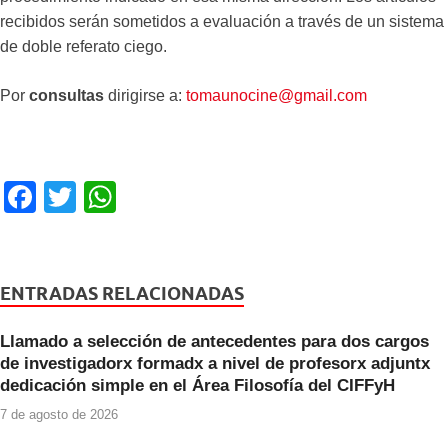
recibidos serán sometidos a evaluación a través de un sistema
de doble referato ciego.
Por
consultas
dirigirse a:
tomaunocine@gmail.com
F
T
W
a
wi
h
c
tt
at
e
er
s
ENTRADAS RELACIONADAS
b
A
Llamado a selección de antecedentes para dos cargos
o
p
de investigadorx formadx a nivel de profesorx adjuntx
o
p
dedicación simple en el Área Filosofía del CIFFyH
k
7 de agosto de 2026