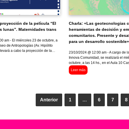
proyección de la película “El
Charla: «Las geotecnologias
as lunas”. Maternidades trans
herramientas de decisión y e
comunitarios. Presente y desa
0 am - El miércoles 23 de octubre, a
para un desarrollo sostenible»
seo de Antropologías (Av. Hipólito
llevará a cabo la proyección de la…
23/10/2024 @ 12:00 am - A cargo de l
Innova Comunidad, se realizará el mi
octubre, a las 14 hs., en el Aula 10 Ca
Leer más
Anterior
1
…
6
7
8