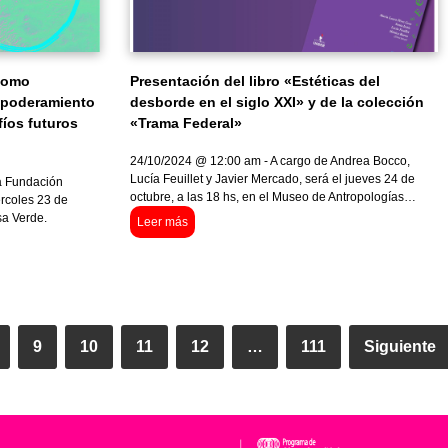
 como
Presentación del libro «Estéticas del
mpoderamiento
desborde en el siglo XXI» y de la colección
fíos futuros
«Trama Federal»
24/10/2024 @ 12:00 am - A cargo de Andrea Bocco,
Lucía Feuillet y Javier Mercado, será el jueves 24 de
a Fundación
octubre, a las 18 hs, en el Museo de Antropologías…
ércoles 23 de
sa Verde.
Leer más
9
10
11
12
…
111
Siguiente