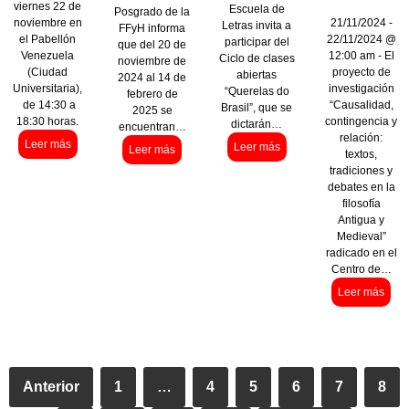
viernes 22 de
Escuela de
Posgrado de la
noviembre en
21/11/2024 -
Letras invita a
FFyH informa
el Pabellón
22/11/2024 @
participar del
que del 20 de
Venezuela
12:00 am - El
Ciclo de clases
noviembre de
(Ciudad
proyecto de
abiertas
2024 al 14 de
Universitaria),
investigación
“Querelas do
febrero de
de 14:30 a
“Causalidad,
Brasil”, que se
2025 se
18:30 horas.
contingencia y
dictarán…
encuentran…
relación:
Leer más
Leer más
Leer más
textos,
tradiciones y
debates en la
filosofía
Antigua y
Medieval”
radicado en el
Centro de…
Leer más
Anterior
1
…
4
5
6
7
8