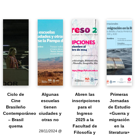
Ciclo de
Algunas
Abren las
Primeras
Cine
escuelas
inscripciones
Jornadas
Brasileño
tienen
para el
de Estudio
Contemporáneo
ciudades y
Ingreso
«Guerra y
– Brasil
otras no
2025 a la
migración
quema
Facultad de
en la
28/11/2024 @
Filosofía y
literatura»