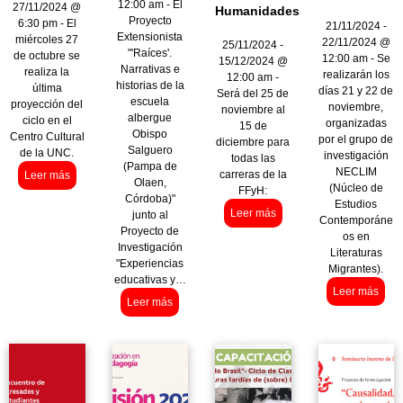
12:00 am - El
27/11/2024 @
Humanidades
Proyecto
6:30 pm - El
21/11/2024 -
Extensionista
miércoles 27
22/11/2024 @
25/11/2024 -
"'Raíces'.
de octubre se
12:00 am - Se
15/12/2024 @
Narrativas e
realiza la
realizarán los
12:00 am -
historias de la
última
días 21 y 22 de
Será del 25 de
escuela
proyección del
noviembre,
noviembre al
albergue
ciclo en el
organizadas
15 de
Obispo
Centro Cultural
por el grupo de
diciembre para
Salguero
de la UNC.
investigación
todas las
(Pampa de
NECLIM
carreras de la
Leer más
Olaen,
(Núcleo de
FFyH:
Córdoba)"
Estudios
Leer más
junto al
Contemporáne
Proyecto de
os en
Investigación
Literaturas
"Experiencias
Migrantes).
educativas y…
Leer más
Leer más