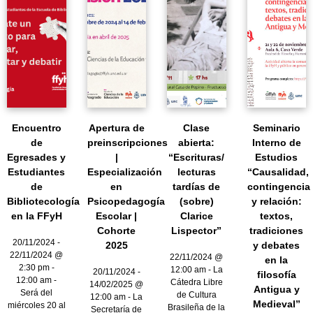
Encuentro
Apertura de
Clase
Seminario
de
preinscripciones
abierta:
Interno de
Egresades y
|
“Escrituras/
Estudios
Estudiantes
Especialización
lecturas
“Causalidad,
de
en
tardías de
contingencia
Bibliotecología
Psicopedagogía
(sobre)
y relación:
en la FFyH
Escolar |
Clarice
textos,
Cohorte
Lispector”
tradiciones
20/11/2024 -
2025
y debates
22/11/2024 @
22/11/2024 @
en la
2:30 pm -
12:00 am - La
20/11/2024 -
filosofía
12:00 am -
Cátedra Libre
14/02/2025 @
Antigua y
Será del
de Cultura
12:00 am - La
Medieval”
miércoles 20 al
Brasileña de la
Secretaría de