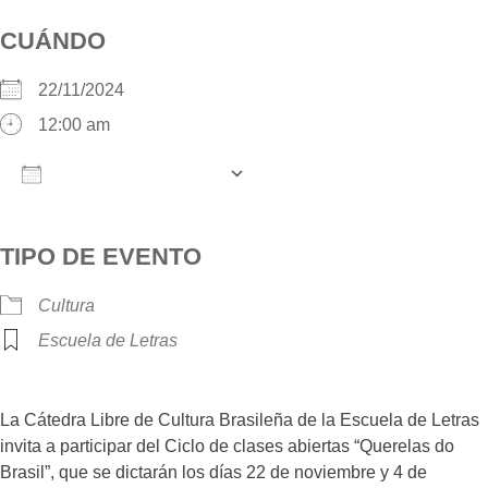
CUÁNDO
22/11/2024
12:00 am
AÑADIR AL CALENDARIO
Descargar ICS
Google Calendar
iCalendar
O
TIPO DE EVENTO
Cultura
Escuela de Letras
La Cátedra Libre de Cultura Brasileña de la Escuela de Letras
invita a participar del Ciclo de clases abiertas “Querelas do
Brasil”, que se dictarán los días 22 de noviembre y 4 de