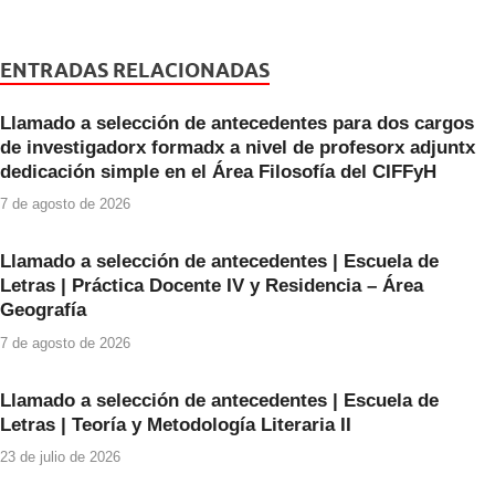
c
tt
at
e
er
s
ENTRADAS RELACIONADAS
b
A
Llamado a selección de antecedentes para dos cargos
o
p
de investigadorx formadx a nivel de profesorx adjuntx
o
p
dedicación simple en el Área Filosofía del CIFFyH
k
7 de agosto de 2026
Llamado a selección de antecedentes | Escuela de
Letras | Práctica Docente IV y Residencia – Área
Geografía
7 de agosto de 2026
Llamado a selección de antecedentes | Escuela de
Letras | Teoría y Metodología Literaria II
23 de julio de 2026