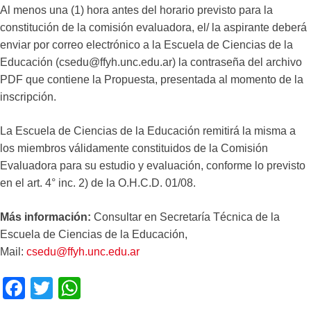
Al menos una (1) hora antes del horario previsto para la
constitución de la comisión evaluadora, el/ la aspirante deberá
enviar por correo electrónico a la Escuela de Ciencias de la
Educación (csedu@ffyh.unc.edu.ar) la contraseña del archivo
PDF que contiene la Propuesta, presentada al momento de la
inscripción.
La Escuela de Ciencias de la Educación remitirá la misma a
los miembros válidamente constituidos de la Comisión
Evaluadora para su estudio y evaluación, conforme lo previsto
en el art. 4° inc. 2) de la O.H.C.D. 01/08.
Más información:
Consultar en Secretaría Técnica de la
Escuela de Ciencias de la Educación,
Mail:
csedu@ffyh.unc.edu.ar
F
T
W
a
wi
h