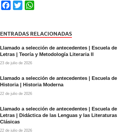
F
T
W
a
wi
h
c
tt
at
e
er
s
ENTRADAS RELACIONADAS
b
A
Llamado a selección de antecedentes | Escuela de
o
p
Letras | Teoría y Metodología Literaria II
o
p
23 de julio de 2026
k
Llamado a selección de antecedentes | Escuela de
Historia | Historia Moderna
22 de julio de 2026
Llamado a selección de antecedentes | Escuela de
Letras | Didáctica de las Lenguas y las Literaturas
Clásicas
22 de julio de 2026