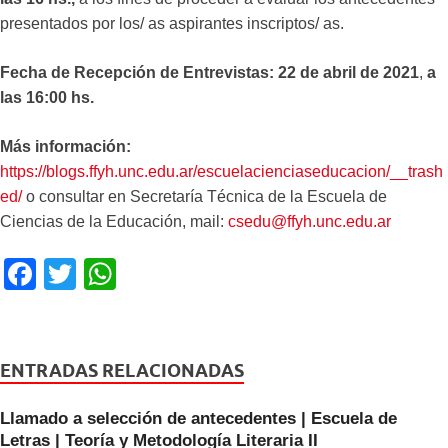
presentados por los/ as aspirantes inscriptos/ as.
Fecha de Recepción de Entrevistas: 22 de abril de 2021
,
a
las 16:00 hs.
Más información:
https://blogs.ffyh.unc.edu.ar/escuelacienciaseducacion/__trash
ed/
o consultar en Secretaría Técnica de la Escuela de
Ciencias de la Educación, mail:
csedu@ffyh.unc.edu.ar
F
T
W
a
wi
h
c
tt
at
e
er
s
ENTRADAS RELACIONADAS
b
A
Llamado a selección de antecedentes | Escuela de
o
p
Letras | Teoría y Metodología Literaria II