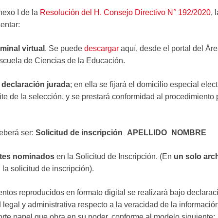
nexo I de la
Resolución del H. Consejo Directivo N° 192/2020
, 
entar:
minal virtual
. Se puede
descargar
aquí, desde el portal del Á
scuela de Ciencias de la Educación.
e
declaración jurada
; en ella se fijará el domicilio especial elec
mite de la selección, y se prestará conformidad al procedimiento 
eberá ser:
Solicitud de inscripción_APELLIDO_NOMBRE
entes nominados
en la Solicitud de Inscripción. (En
un solo arc
a solicitud de inscripción).
tos reproducidos en formato digital se realizará bajo declarac
legal y administrativa respecto a la veracidad de la información
rte papel que obra en su poder, conforme al modelo siguiente: