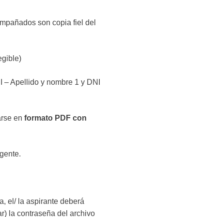
mpañados son copia fiel del
egible)
I – Apellido y nombre 1 y DNI
arse en
formato PDF con
gente.
, el/ la aspirante deberá
r) la contraseña del archivo