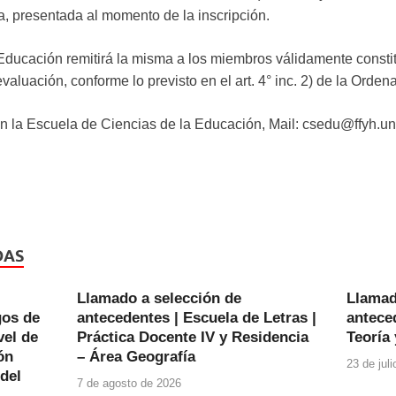
, presentada al momento de la inscripción.
Educación remitirá la misma a los miembros válidamente consti
valuación, conforme lo previsto en el art. 4° inc. 2) de la Orde
n la Escuela de Ciencias de la Educación, Mail: csedu@ffyh.un
DAS
Llamado a selección de
Llamad
gos de
antecedentes | Escuela de Letras |
anteced
vel de
Práctica Docente IV y Residencia
Teoría 
ón
– Área Geografía
23 de jul
 del
7 de agosto de 2026