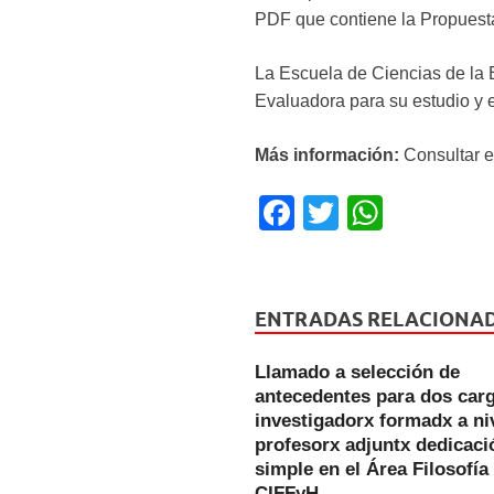
PDF que contiene la Propuesta
La Escuela de Ciencias de la 
Evaluadora para su estudio y e
Más información:
Consultar e
F
T
W
a
wi
h
c
tt
at
e
er
s
ENTRADAS RELACIONA
b
A
Llamado a selección de
o
p
antecedentes para dos car
o
p
investigadorx formadx a ni
profesorx adjuntx dedicaci
k
simple en el Área Filosofía
CIFFyH