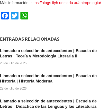
Más información:
https://blogs.ffyh.unc.edu.ar/antropologia/
F
T
W
a
wi
h
c
tt
at
e
er
s
ENTRADAS RELACIONADAS
b
A
Llamado a selección de antecedentes | Escuela de
o
p
Letras | Teoría y Metodología Literaria II
o
p
23 de julio de 2026
k
Llamado a selección de antecedentes | Escuela de
Historia | Historia Moderna
22 de julio de 2026
Llamado a selección de antecedentes | Escuela de
Letras | Didáctica de las Lenguas y las Literaturas