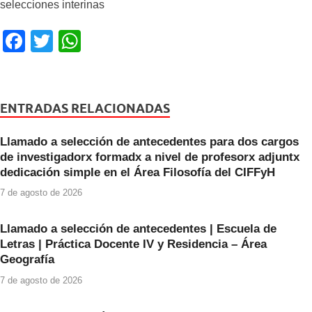
selecciones interinas
F
T
W
a
wi
h
c
tt
at
e
er
s
ENTRADAS RELACIONADAS
b
A
Llamado a selección de antecedentes para dos cargos
o
p
de investigadorx formadx a nivel de profesorx adjuntx
o
p
dedicación simple en el Área Filosofía del CIFFyH
k
7 de agosto de 2026
Llamado a selección de antecedentes | Escuela de
Letras | Práctica Docente IV y Residencia – Área
Geografía
7 de agosto de 2026