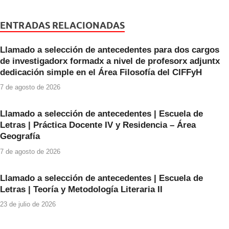
c
tt
at
e
er
s
ENTRADAS RELACIONADAS
b
A
Llamado a selección de antecedentes para dos cargos
o
p
de investigadorx formadx a nivel de profesorx adjuntx
o
p
dedicación simple en el Área Filosofía del CIFFyH
k
7 de agosto de 2026
Llamado a selección de antecedentes | Escuela de
Letras | Práctica Docente IV y Residencia – Área
Geografía
7 de agosto de 2026
Llamado a selección de antecedentes | Escuela de
Letras | Teoría y Metodología Literaria II
23 de julio de 2026