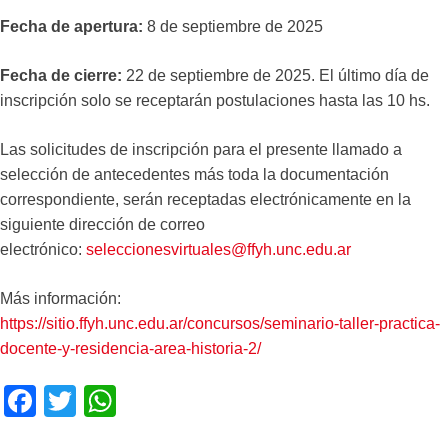
Fecha de apertura:
8 de septiembre de 2025
Fecha de cierre:
22 de septiembre de 2025. El último día de
inscripción solo se receptarán postulaciones hasta las 10 hs.
Las solicitudes de inscripción para el presente llamado a
selección de antecedentes más toda la documentación
correspondiente, serán receptadas electrónicamente en la
siguiente dirección de correo
electrónico:
seleccionesvirtuales@ffyh.unc.edu.ar
Más información:
https://sitio.ffyh.unc.edu.ar/concursos/seminario-taller-practica-
docente-y-residencia-area-historia-2/
F
T
W
a
wi
h