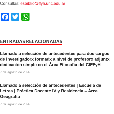
Consultas:
esbiblio@ffyh.unc.edu.ar
F
T
W
a
wi
h
c
tt
at
e
er
s
ENTRADAS RELACIONADAS
b
A
Llamado a selección de antecedentes para dos cargos
o
p
de investigadorx formadx a nivel de profesorx adjuntx
o
p
dedicación simple en el Área Filosofía del CIFFyH
k
7 de agosto de 2026
Llamado a selección de antecedentes | Escuela de
Letras | Práctica Docente IV y Residencia – Área
Geografía
7 de agosto de 2026