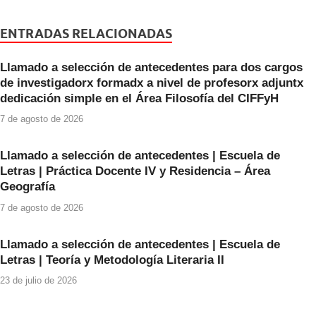
c
tt
at
e
er
s
ENTRADAS RELACIONADAS
b
A
Llamado a selección de antecedentes para dos cargos
o
p
de investigadorx formadx a nivel de profesorx adjuntx
o
p
dedicación simple en el Área Filosofía del CIFFyH
k
7 de agosto de 2026
Llamado a selección de antecedentes | Escuela de
Letras | Práctica Docente IV y Residencia – Área
Geografía
7 de agosto de 2026
Llamado a selección de antecedentes | Escuela de
Letras | Teoría y Metodología Literaria II
23 de julio de 2026