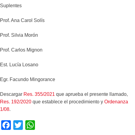
Suplentes
Prof. Ana Carol Solís
Prof. Silvia Morón
Prof. Carlos Mignon
Est. Lucía Losano
Egr. Facundo Mingorance
Descargar
Res. 355/2021
que aprueba el presente llamado,
Res. 192/2020
que establece el procedimiento y
Ordenanza
1/08
.
F
T
W
a
wi
h