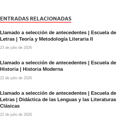
c
tt
at
e
er
s
ENTRADAS RELACIONADAS
b
A
Llamado a selección de antecedentes | Escuela de
o
p
Letras | Teoría y Metodología Literaria II
o
p
23 de julio de 2026
k
Llamado a selección de antecedentes | Escuela de
Historia | Historia Moderna
22 de julio de 2026
Llamado a selección de antecedentes | Escuela de
Letras | Didáctica de las Lenguas y las Literaturas
Clásicas
22 de julio de 2026