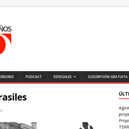
ERIORES
PODCAST
ESPECIALES
SUSCRIPCIÓN GRATUITA
rasiles
ÚLT
Agost
0
proye
Prop
TERR