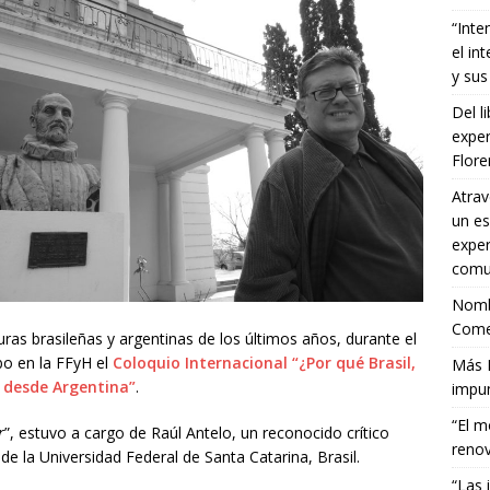
“Inte
el in
y sus
Del l
exper
Flor
Atrav
un es
exper
comun
Nombr
Comet
uras brasileñas y argentinas de los últimos años, durante el
bo en la FFyH el
Coloquio Internacional “¿Por qué Brasil,
Más E
s desde Argentina”
.
impun
“El m
r
”, estuvo a cargo de Raúl Antelo, un reconocido crítico
renov
la Universidad Federal de Santa Catarina, Brasil.
“Las 