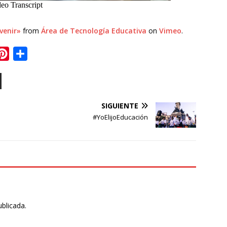
venir»
from
Área de Tecnología Educativa
on
Vimeo
.
P
C
i
o
n
m
t
p
SIGUIENTE
e
a
#YoElijoEducación
r
r
e
t
s
i
t
r
ublicada.