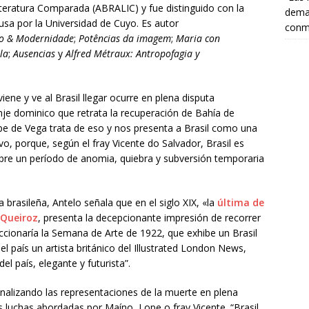
Literatura Comparada (ABRALIC) y fue distinguido con la
deman
sa por la Universidad de Cuyo. Es autor
conm
ão & Modernidade
;
Potências da imagem
;
Maria con
la
;
Ausencias
y
Alfred Métraux: Antropofagia y
iene y ve al Brasil llegar ocurre en plena disputa
onje dominico que retrata la recuperación de Bahía de
ope de Vega trata de eso y nos presenta a Brasil como una
vo, porque, según el fray Vicente do Salvador, Brasil es
 abre un período de anomia, quiebra y subversión temporaria
ica brasileña, Antelo señala que en el siglo XIX, «la
última de
 Queiroz
, presenta la decepcionante impresión de recorrer
accionaría la Semana de Arte de 1922, que exhibe un Brasil
el país un artista británico del Illustrated London News,
el país, elegante y futurista”.
nalizando las representaciones de la muerte en plena
s luchas abordadas por Maíno, Lope o fray Vicente. “Brasil