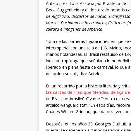
Antelo presidió la Associação Brasileira de 
Beca Guggenheim y el doctorado honoris cau
de
Algaravia. Discursos de nação
;
Transgress
Marcel. Duchamp en los trópicos
;
Crítica acéfa
cultura e Imágenes de América
.
“Una de las primeras figuraciones en que se v
interimperial con una tela de J. B. Maíno, m
manos holandesas. El Brasil restituido de L
india antropófaga que señalaría lo no definiti
liberado en plena fiesta de carnaval, lo que
del orden social”, dice Antelo.
En un recorrido por la historia literaria y crít
las cartas de Fradique Mendes, de Eça de
un Brasil no-brasileño” y que “contra eso re
arcaico-vanguardista”. “En esos días, recorre 
Charles William Grineau, que da otra versión d
Después, en los años 30, Georges Duthuit, a
guerra, se detiene en algunos vestigios de la