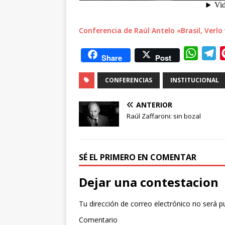
Conferencia de Raúl Antelo «Brasil, Verlo 
W
T
Share
Post
h
e
CONFERENCIAS
INSTITUCIONAL
a
l
t
e
ANTERIOR
s
g
Raúl Zaffaroni: sin bozal
A
r
p
a
p
m
SÉ EL PRIMERO EN COMENTAR
Dejar una contestacion
Tu dirección de correo electrónico no será p
Comentario