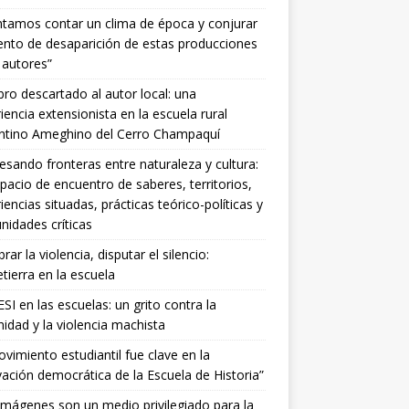
ntamos contar un clima de época y conjurar
tento de desaparición de estas producciones
 autores”
ibro descartado al autor local: una
iencia extensionista en la escuela rural
entino Ameghino del Cerro Champaquí
esando fronteras entre naturaleza y cultura:
pacio de encuentro de saberes, territorios,
iencias situadas, prácticas teórico-políticas y
idades críticas
ar la violencia, disputar el silencio:
ierra en la escuela
SI en las escuelas: un grito contra la
idad y la violencia machista
ovimiento estudiantil fue clave en la
ación democrática de la Escuela de Historia”
imágenes son un medio privilegiado para la