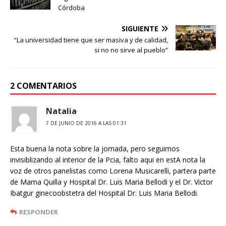
p
a
e
t
Córdoba
p
m
s
i
t
r
SIGUIENTE
“La universidad tiene que ser masiva y de calidad,
si no no sirve al pueblo”
2 COMENTARIOS
Natalia
7 DE JUNIO DE 2016 A LAS 01:31
Esta buena la nota sobre la jornada, pero seguimos
invisiblizando al interior de la Pcia, falto aqui en estA nota la
voz de otros panelistas como Lorena Musicarelli, partera parte
de Mama Quilla y Hospital Dr. Luis Maria Bellodi y el Dr. Victor
Ibatgur ginecoobstetra del Hospital Dr. Luis Maria Bellodi.
RESPONDER