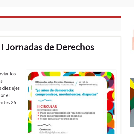
III Jornadas de Derechos
viar los
as
 diez ejes
or el
artes 26