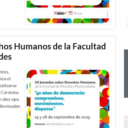
chos Humanos de la Facultad
des
ntos,
iza el
alizarse
e Córdoba.
 diez ejes
diovisuales