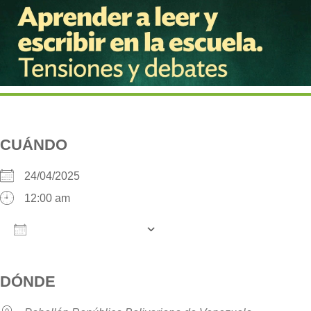
CUÁNDO
24/04/2025
12:00 am
AÑADIR AL CALENDARIO
Descargar ICS
Google Calendar
iCalendar
O
DÓNDE