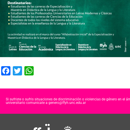
F
T
W
a
wi
h
c
tt
at
e
er
s
Si sufriste o sufris situaciones de discriminación o violencias de género en el á
universitario comunicate a genero@ffyh.unc.edu.ar
b
A
o
p
o
p