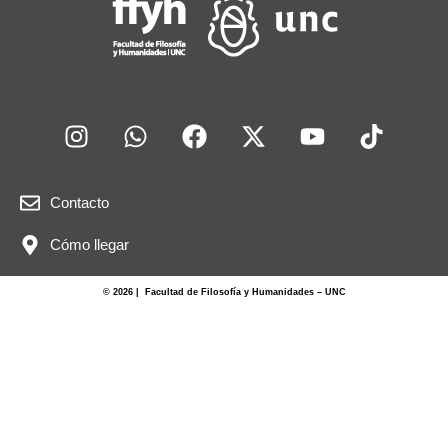
k
Contacto
Cómo llegar
© 2026 | Facultad de Filosofía y Humanidades – UNC