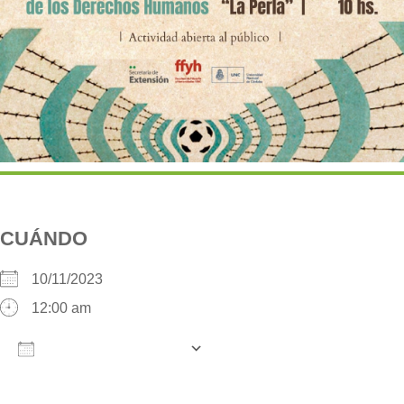
CUÁNDO
10/11/2023
12:00 am
AÑADIR AL CALENDARIO
Descargar ICS
Google Calendar
iCalendar
O