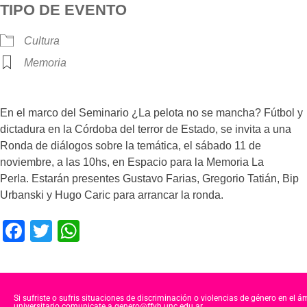
TIPO DE EVENTO
Cultura
Memoria
En el marco del Seminario ¿La pelota no se mancha? Fútbol y
dictadura en la Córdoba del terror de Estado, se invita a una
Ronda de diálogos sobre la temática, el sábado 11 de
noviembre, a las 10hs, en Espacio para la Memoria La
Perla. Estarán presentes Gustavo Farias, Gregorio Tatián, Bip
Urbanski y Hugo Caric para arrancar la ronda.
F
T
W
a
wi
h
c
tt
at
e
er
s
Si sufriste o sufris situaciones de discriminación o violencias de género en el á
universitario comunicate a genero@ffyh.unc.edu.ar