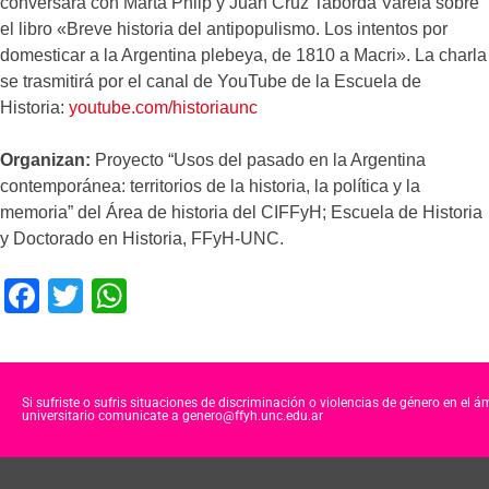
conversará con Marta Philp y Juan Cruz Taborda Varela sobre
el libro «Breve historia del antipopulismo. Los intentos por
domesticar a la Argentina plebeya, de 1810 a Macri». La charla
se trasmitirá por el canal de YouTube de la Escuela de
Historia:
youtube.com/historiaunc
Organizan:
Proyecto “Usos del pasado en la Argentina
contemporánea: territorios de la historia, la política y la
memoria” del Área de historia del CIFFyH; Escuela de Historia
y Doctorado en Historia, FFyH-UNC.
F
T
W
a
wi
h
c
tt
at
e
er
s
Si sufriste o sufris situaciones de discriminación o violencias de género en el á
universitario comunicate a genero@ffyh.unc.edu.ar
b
A
o
p