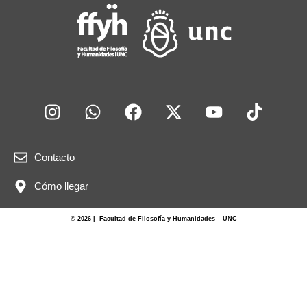
o
p
k
Contacto
Cómo llegar
© 2026 | Facultad de Filosofía y Humanidades – UNC