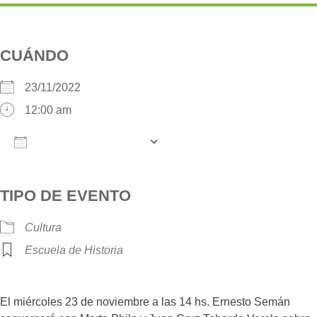
CUÁNDO
23/11/2022
12:00 am
AÑADIR AL CALENDARIO
Descargar ICS
Google Calendar
iCalendar
O
TIPO DE EVENTO
Cultura
Escuela de Historia
El miércoles 23 de noviembre a las 14 hs. Ernesto Semán