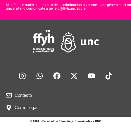
e
er
s
Si sufriste o sufris situaciones de discriminación o violencias de género en el á
universitario comunicate a genero@ffyh.unc.edu.ar
b
A
o
p
o
p
k
Contacto
Cómo llegar
© 2026 | Facultad de Filosofía y Humanidades – UNC