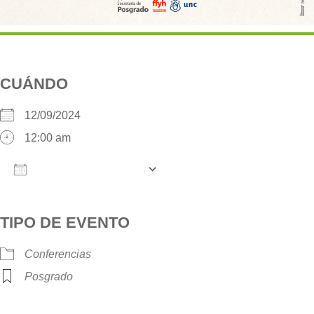
CUÁNDO
12/09/2024
12:00 am
AÑADIR AL CALENDARIO
Descargar ICS
Google Calendar
iCalendar
O
TIPO DE EVENTO
Conferencias
Posgrado