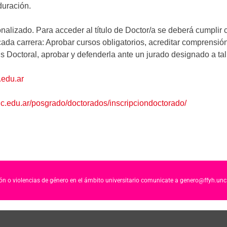
duración.
onalizado. Para acceder al título de Doctor/a se deberá cumplir 
cada carrera: Aprobar cursos obligatorios, acreditar comprensión
is Doctoral, aprobar y defenderla ante un jurado designado a tal
.edu.ar
unc.edu.ar/posgrado/doctorados/inscripciondoctorado/
ción o violencias de género en el ámbito universitario comunicate a genero@ffyh.unc