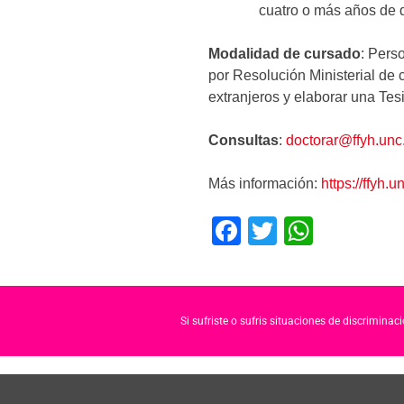
cuatro o más años de 
Modalidad de cursado
: Pers
por Resolución Ministerial de 
extranjeros y elaborar una Tes
Consultas
:
doctorar@ffyh.unc
Más información:
https://ffyh.
F
T
W
a
wi
h
c
tt
at
e
er
s
Si sufriste o sufris situaciones de discrimina
b
A
o
p