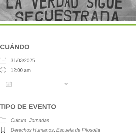
CUÁNDO
31/03/2025
12:00 am
AÑADIR AL CALENDARIO
Descargar ICS
Google Calendar
iCalendar
O
TIPO DE EVENTO
Cultura
Jornadas
Derechos Humanos
,
Escuela de Filosofía