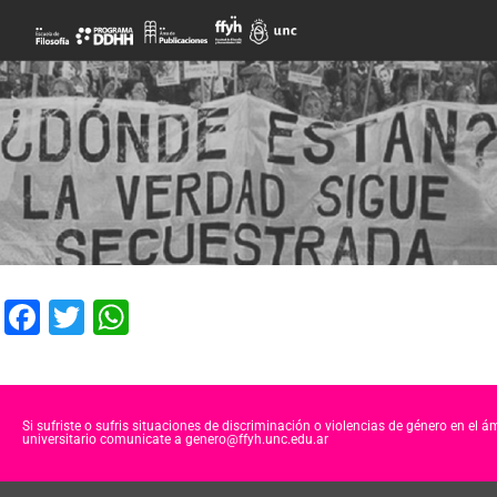
F
T
W
a
wi
h
c
tt
at
e
er
s
Si sufriste o sufris situaciones de discriminación o violencias de género en el á
universitario comunicate a genero@ffyh.unc.edu.ar
b
A
o
p