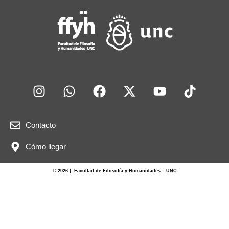
o
p
k
Contacto
Cómo llegar
© 2026 | Facultad de Filosofía y Humanidades – UNC