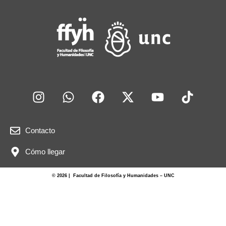
o
p
o
p
k
Contacto
Cómo llegar
© 2026 | Facultad de Filosofía y Humanidades – UNC