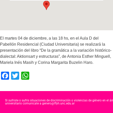
El martes 04 de diciembre, a las 18 hs, en el Aula D del
Pabellón Residencial (Ciudad Universitaria) se realizará la
presentación del libro “De la gramática a la variación histórico-
dialectal: Aktionsart y estructuras”, de Antonia Esther Minguell,
Mariela Inés Masih y Corina Margarita Buzelin Haro.
F
T
W
a
wi
h
c
tt
at
e
er
s
Si sufriste o sufris situaciones de discriminación o violencias de género en el á
universitario comunicate a genero@ffyh.unc.edu.ar
b
A