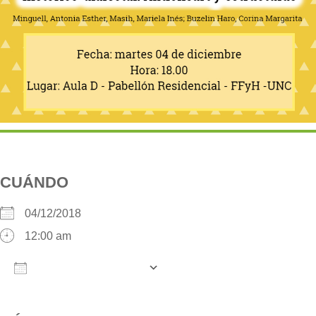
CUÁNDO
04/12/2018
12:00 am
AÑADIR AL CALENDARIO
Descargar ICS
Google Calendar
iCalendar
O