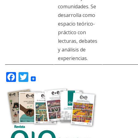
comunidades. Se
desarrolla como
espacio teórico-
práctico con
lecturas, debates
y análisis de
experiencias.
F
T
ac
w
e
itt
b
er
o
o
k