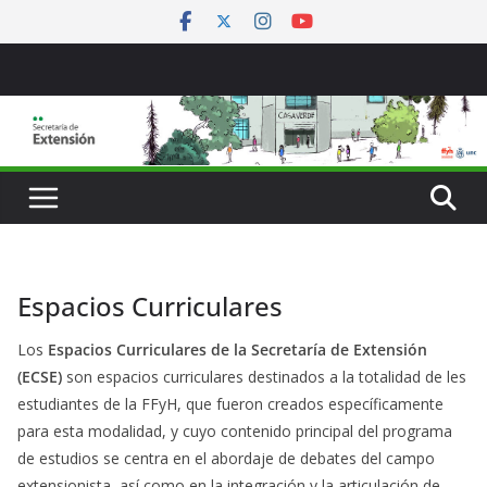
Saltar
al
contenido
Espacios Curriculares
Los
Espacios Curriculares de la Secretaría de Extensión
(ECSE)
son espacios curriculares destinados a la totalidad de les
estudiantes de la FFyH, que fueron creados específicamente
para esta modalidad, y cuyo contenido principal del programa
de estudios se centra en el abordaje de debates del campo
extensionista, así como en la integración y la articulación de