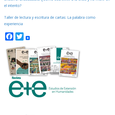
el intento?
Taller de lectura y escritura de cartas: La palabra como
experiencia
F
T
ac
w
e
itt
b
er
o
o
k