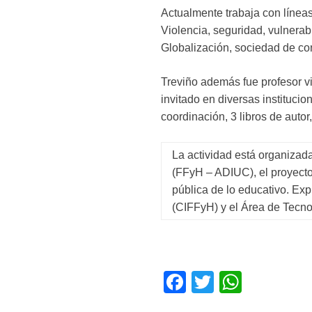
Actualmente trabaja con líneas
Violencia, seguridad, vulnerabi
Globalización, sociedad de con
Treviño además fue profesor v
invitado en diversas instituci
coordinación, 3 libros de autor
La actividad está organizad
(FFyH – ADIUC), el proyecto
pública de lo educativo. Exp
(CIFFyH) y el Área de Tecno
F
T
W
a
wi
h