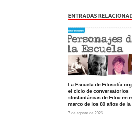
c
tt
at
e
er
s
ENTRADAS RELACIONA
b
A
o
p
o
p
k
La Escuela de Filosofía or
el ciclo de conversatorios
«Instantáneas de Filo» en e
marco de los 80 años de la
7 de agosto de 2026