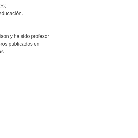
es;
 educación.
son y ha sido profesor
ibros publicados en
as.