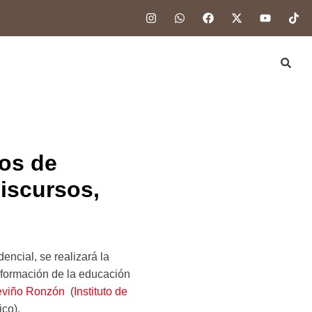
sos de
discursos,
encial, se realizará la
sformación de la educación
eviño Ronzón
(
Instituto de
co).