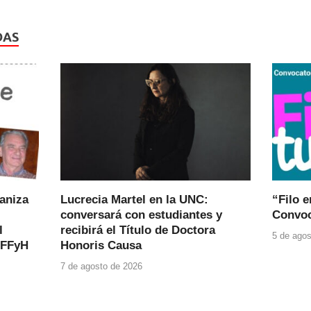
DAS
ganiza
Lucrecia Martel en la UNC:
“Filo e
conversará con estudiantes y
Convoc
l
recibirá el Título de Doctora
5 de agos
 FFyH
Honoris Causa
7 de agosto de 2026