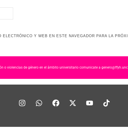
 ELECTRÓNICO Y WEB EN ESTE NAVEGADOR PARA LA PRÓX
ción o violencias de género en el ámbito universitario comunicate a genero@ffyh.unc