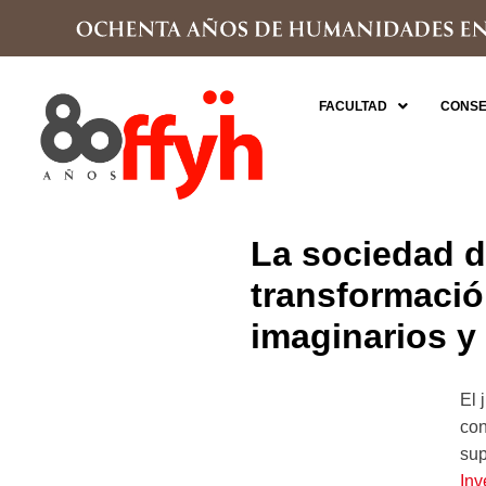
FACULTAD
CONSE
La sociedad d
transformació
imaginarios y 
El 
con
sup
Inv