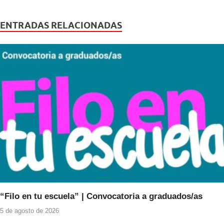
c
tt
at
e
er
s
ENTRADAS RELACIONADAS
b
A
o
p
o
p
k
“Filo en tu escuela” | Convocatoria a graduados/as
5 de agosto de 2026