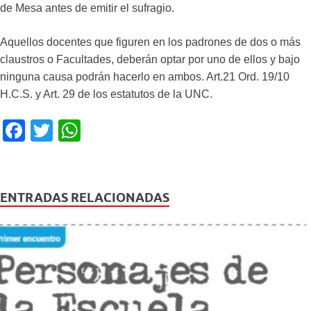
de Mesa antes de emitir el sufragio.
Aquellos docentes que figuren en los padrones de dos o más
claustros o Facultades, deberán optar por uno de ellos y bajo
ninguna causa podrán hacerlo en ambos. Art.21 Ord. 19/10
H.C.S. y Art. 29 de los estatutos de la UNC.
F
T
W
a
wi
h
c
tt
at
e
er
s
ENTRADAS RELACIONADAS
b
A
o
p
o
p
k